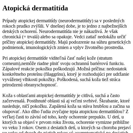
Atopická dermatitída
Prípady atopickej dermatitídy (neurodermatitídy) sa v posledných
rokoch prudko zvýšili. V dnešnej dobe, je to jedno z najbežnejších
detských ochorení. Neurodermatitída nie je nákazlivá. Je však
chronická (= trvalá) alebo sa opakuje. Vedci zatiaľ nedokážu určiť
príčiny atopickej dermatitídy. Majú podozrenie na súhru genetických
podmienok, imunologických zmien a vplyv životného prostredia.
Pri atopickej dermatitíde viditeľná časť našej kože (stratum
corneum),nemôže riadne plniť svoju ochrannú bariérovú funkciu.
Zápalové reakcie pokožku poškodzujú .Možná príčina: nedostatok
konkrétneho proteínu (filaggrínu), ktorý je rozhodujúci pre udržanie
vyváženej vlhkosti pokožky. Poškodená, suchá koža tiež stráca
prirodzenú obranyschopnosť.
Koža s oblasťami atopickej dermatitídy je citlivá, suchá a často
začervenalá. Postihnuté oblasti sú aj veľmi svrbivé. Škrabanie, ktoré
nasleduje, ničí pokožku. Zapálená koža sa stáva hrubšou a začina sa
olupovať. Ako dlho ľudia zvyčajne trpia atopickou dermatitídou? Z
veľkej časti to závisí od toho, kedy ochorenie prepuklo. U detí, u
ktorých sa objaví v prvom roku života, ochorenie vymizne približne
vo veku 3 rokov. Osem z desiatich detí, u ktorých sa choroba prejaví
vo veku od dvoch do piatich rokov sú asymptomatické po desiatich