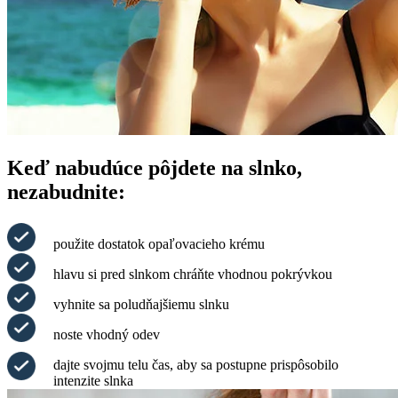
Keď nabudúce pôjdete na slnko,
nezabudnite:
použite dostatok opaľovacieho krému
hlavu si pred slnkom chráňte vhodnou pokrývkou
vyhnite sa poludňajšiemu slnku
noste vhodný odev
dajte svojmu telu čas, aby sa postupne prispôsobilo
intenzite slnka