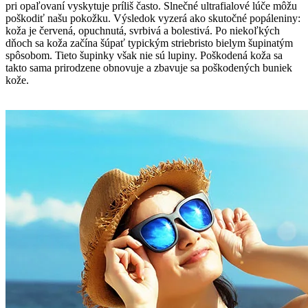
pri opaľovaní vyskytuje príliš často. Slnečné ultrafialové lúče môžu
poškodiť našu pokožku. Výsledok vyzerá ako skutočné popáleniny:
koža je červená, opuchnutá, svrbivá a bolestivá. Po niekoľkých
dňoch sa koža začína šúpať typickým striebristo bielym šupinatým
spôsobom. Tieto šupinky však nie sú lupiny. Poškodená koža sa
takto sama prirodzene obnovuje a zbavuje sa poškodených buniek
kože.