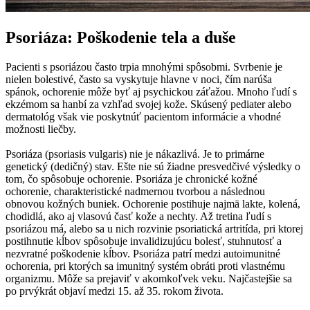
Psoriáza: Poškodenie tela a duše
Pacienti s psoriázou často trpia mnohými spôsobmi. Svrbenie je
nielen bolestivé, často sa vyskytuje hlavne v noci, čím narúša
spánok, ochorenie môže byť aj psychickou záťažou. Mnoho ľudí s
ekzémom sa hanbí za vzhľad svojej kože. Skúsený pediater alebo
dermatológ však vie poskytnúť pacientom informácie a vhodné
možnosti liečby.
Psoriáza (psoriasis vulgaris) nie je nákazlivá. Je to primárne
genetický (dedičný) stav. Ešte nie sú žiadne presvedčivé výsledky o
tom, čo spôsobuje ochorenie. Psoriáza je chronické kožné
ochorenie, charakteristické nadmernou tvorbou a následnou
obnovou kožných buniek. Ochorenie postihuje najmä lakte, kolená,
chodidlá, ako aj vlasovú časť kože a nechty. Až tretina ľudí s
psoriázou má, alebo sa u nich rozvinie psoriatická artritída, pri ktorej
postihnutie kĺbov spôsobuje invalidizujúcu bolesť, stuhnutosť a
nezvratné poškodenie kĺbov.
Psoriáza patrí medzi autoimunitné
ochorenia, pri ktorých sa imunitný systém obráti proti vlastnému
organizmu. Môže sa prejaviť v akomkoľvek veku. Najčastejšie sa
po prvýkrát objaví medzi 15. až 35. rokom života.