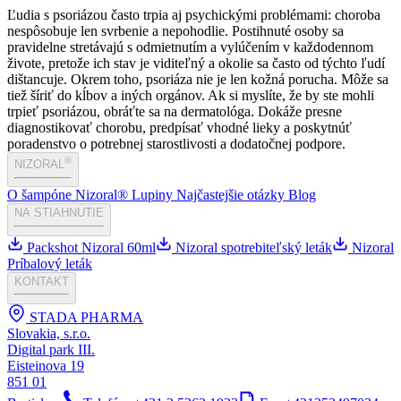
Ľudia s psoriázou často trpia aj psychickými problémami: choroba
nespôsobuje len svrbenie a nepohodlie. Postihnuté osoby sa
pravidelne stretávajú s odmietnutím a vylúčením v každodennom
živote, pretože ich stav je viditeľný a okolie sa často od týchto ľudí
dištancuje. Okrem toho, psoriáza nie je len kožná porucha. Môže sa
tiež šíriť do kĺbov a iných orgánov. Ak si myslíte, že by ste mohli
trpieť psoriázou, obráťte sa na dermatológa. Dokáže presne
diagnostikovať chorobu, predpísať vhodné lieky a poskytnúť
poradenstvo o potrebnej starostlivosti a dodatočnej podpore.
®
NIZORAL
O šampóne Nizoral®
Lupiny
Najčastejšie otázky
Blog
NA STIAHNUTIE
Packshot Nizoral 60ml
Nizoral spotrebiteľský leták
Nizoral
Príbalový leták
KONTAKT
STADA PHARMA
Slovakia, s.r.o.
Digital park III.
Eisteinova 19
851 01