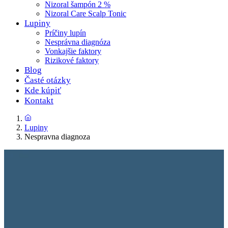
Nizoral šampón 2 %
Nizoral Care Scalp Tonic
Lupiny
Príčiny lupín
Nesprávna diagnóza
Vonkajšie faktory
Rizikové faktory
Blog
Časté otázky
Kde kúpiť
Kontakt
Lupiny
Nespravna diagnoza