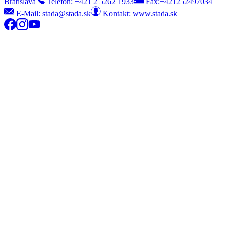
Bratislava
Telefón: +421 2 5262 1933
Fax:+421252497034
E-Mail:
stada@stada.sk
Kontakt: www.stada.sk