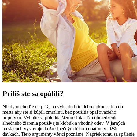
Príliš ste sa opálili?
Nikdy nechoďte na pláž, na výlet do hôr alebo dokonca len do
mesta aby ste si kúpili zmrzlinu, bez použitia opaľovacieho
prípravku. Vyhnite sa poludňajšiemu slnku. Na obmedzenie
slnečného žiarenia používajte klobúk a vhodný odev. V jarných
mesiacoch vystavujte kožu slnečným lúčom opatrne v nižších
dávkach. Tieto argumenty všetci poznáme. Napriek tomu sa spálenie