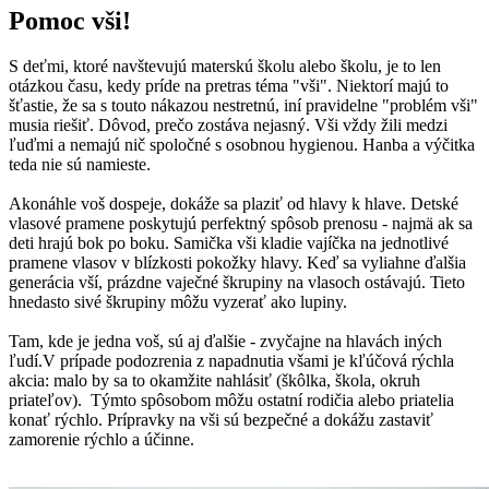
Pomoc vši!
S deťmi, ktoré navštevujú materskú školu alebo školu, je to len
otázkou času, kedy príde na pretras téma "vši". Niektorí majú to
šťastie, že sa s touto nákazou nestretnú, iní pravidelne "problém vši"
musia riešiť. Dôvod, prečo zostáva nejasný. Vši vždy žili medzi
ľuďmi a nemajú nič spoločné s osobnou hygienou. Hanba a výčitka
teda nie sú namieste.
Akonáhle voš dospeje, dokáže sa plaziť od hlavy k hlave. Detské
vlasové pramene poskytujú perfektný spôsob prenosu - najmä ak sa
deti hrajú bok po boku. Samička vši kladie vajíčka na jednotlivé
pramene vlasov v blízkosti pokožky hlavy. Keď sa vyliahne ďalšia
generácia vší, prázdne vaječné škrupiny na vlasoch ostávajú. Tieto
hnedasto sivé škrupiny môžu vyzerať ako lupiny.
Tam, kde je jedna voš, sú aj ďalšie - zvyčajne na hlavách iných
ľudí.V prípade podozrenia z napadnutia všami je kľúčová rýchla
akcia: malo by sa to okamžite nahlásiť (škôlka, škola, okruh
priateľov). Týmto spôsobom môžu ostatní rodičia alebo priatelia
konať rýchlo. Prípravky na vši sú bezpečné a dokážu zastaviť
zamorenie rýchlo a účinne.